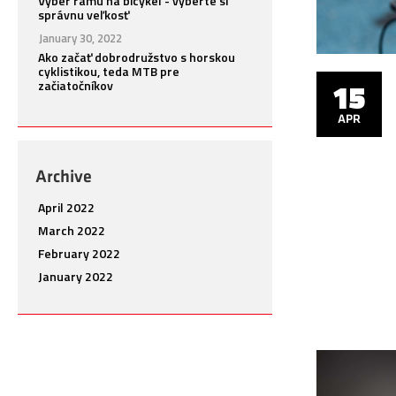
Výber rámu na bicykel - vyberte si
správnu veľkosť
15
January 30, 2022
APR
Ako začať dobrodružstvo s horskou
cyklistikou, teda MTB pre
15
začiatočníkov
APR
Archive
April 2022
March 2022
February 2022
January 2022