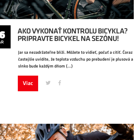
6
AR
6
AKO VYKONAŤ KONTROLU BICYKLA?
PRIPRAVTE BICYKEL NA SEZÓNU!
AR
Jar sa nezadržateľne blíži. Môžete to vidieť, počuť a cítiť. Čoraz
častejšie uvidíte, že teplota vzduchu po prebudení je plusová a
slnko bude každým dňom
(...)
Viac