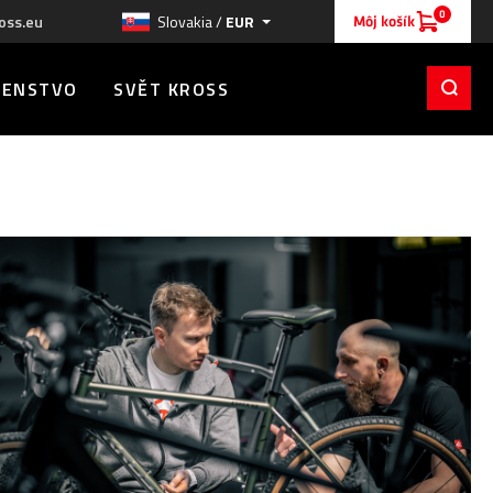
0
oss.eu
Slovakia /
EUR
Môj košík
ŠENSTVO
SVĚT KROSS