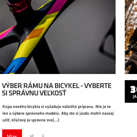
3
J
3
VÝBER RÁMU NA BICYKEL - VYBERTE
SI SPRÁVNU VEĽKOSŤ
J
Kúpa nového bicykla si vyžaduje náležitú prípravu. Nie je to
len o výbere správneho modelu. Aby ste si jazdu mohli naozaj
užiť, kľúčový je správne zvo
(...)
Viac