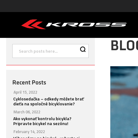
BLO
Recent Posts
April 15, 2022
Cyklosedačka – odkedy môžete brať
dieťa na spoločné bicyklovanie?
March 06, 2022
Ako vykonať kontrolu bicykla?
Pripravte bicykel na sezónu!
February 14, 2022