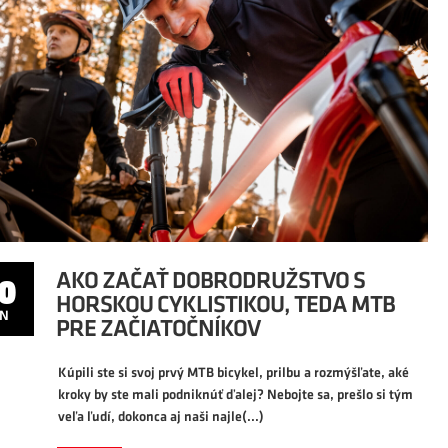
0
AN
0
AKO ZAČAŤ DOBRODRUŽSTVO S
HORSKOU CYKLISTIKOU, TEDA MTB
AN
PRE ZAČIATOČNÍKOV
Kúpili ste si svoj prvý MTB bicykel, prilbu a rozmýšľate, aké
kroky by ste mali podniknúť ďalej? Nebojte sa, prešlo si tým
veľa ľudí, dokonca aj naši najle
(...)