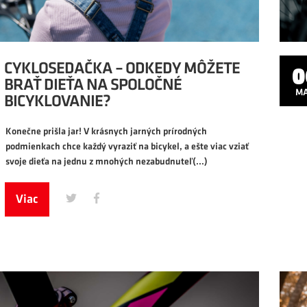
0
M
0
CYKLOSEDAČKA – ODKEDY MÔŽETE
BRAŤ DIEŤA NA SPOLOČNÉ
M
BICYKLOVANIE?
Konečne prišla jar! V krásnych jarných prírodných
podmienkach chce každý vyraziť na bicykel, a ešte viac vziať
svoje dieťa na jednu z mnohých nezabudnuteľ
(...)
Viac