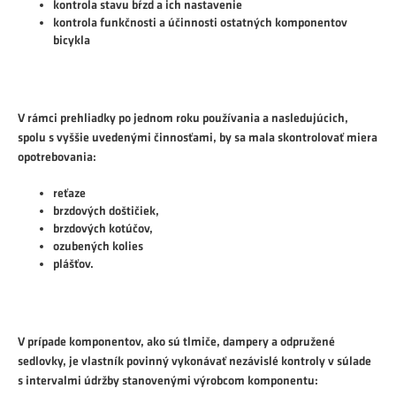
kontrola stavu bŕzd a ich nastavenie
kontrola funkčnosti a účinnosti ostatných komponentov
bicykla
V rámci prehliadky po jednom roku používania a nasledujúcich,
spolu s vyššie uvedenými činnosťami, by sa mala skontrolovať miera
opotrebovania:
reťaze
brzdových doštičiek,
brzdových kotúčov,
ozubených kolies
plášťov.
V prípade komponentov, ako sú tlmiče, dampery a odpružené
sedlovky, je vlastník povinný vykonávať nezávislé kontroly v súlade
s intervalmi údržby stanovenými výrobcom komponentu: