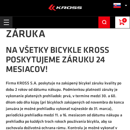
0
ZÁRUKA
NA VŠETKY BICYKLE KROSS
POSKYTUJEME ZÁRUKU 24
MESIACOV!
Firma KROSS S.A. poskytuje na zakúpený bicykel záruku kvality po
dobu 2 rokov od dátumu nákupu. Podmienkou platnosti záruky je
vykonanie platených prehliadok: prvá, v termíne medzi 30. a 60.
dňom odo dňa kúpy (pri bicykloch zakúpených od novembra do konca
januára je možné prehliadku vykonať najneskôr do 31. marca),
periodická prehliadka medzi 11. a 16. mesiacom od dátumu nákupu a
prehliadka po každých troch rokoch používania bicykla, aby sa
zachovala doživotná ochrana rámu. Kontrolu je možné vykonať v