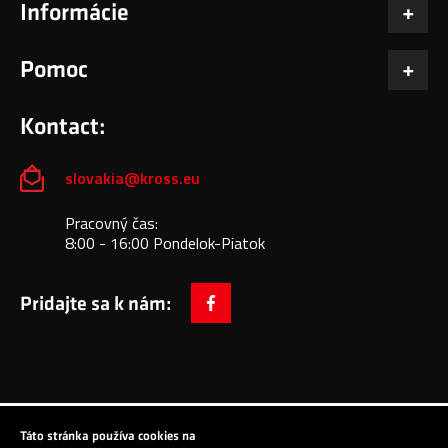
Informácie
Pomoc
Kontact:
slovakia@kross.eu
Pracovný čas:
8:00 - 16:00 Pondelok-Piatok
Pridajte sa k nám:
facebook
Táto stránka používa cookies na
Copyright © 2024 All Rights Reserved: KROSS S.A.