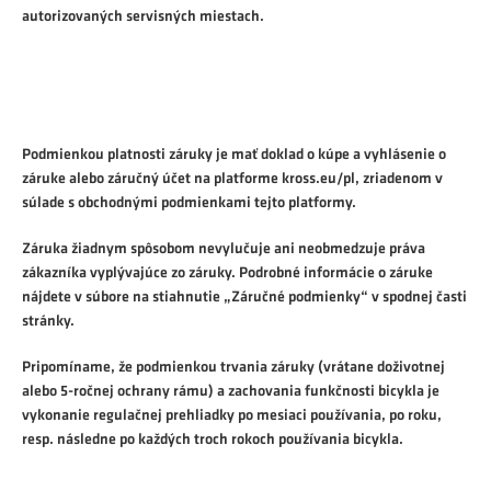
autorizovaných servisných miestach.
Podmienkou platnosti záruky je mať doklad o kúpe a vyhlásenie o
záruke alebo záručný účet na platforme kross.eu/pl, zriadenom v
súlade s obchodnými podmienkami tejto platformy.
Záruka žiadnym spôsobom nevylučuje ani neobmedzuje práva
zákazníka vyplývajúce zo záruky. Podrobné informácie o záruke
nájdete v súbore na stiahnutie „Záručné podmienky“ v spodnej časti
stránky.
Pripomíname, že podmienkou trvania záruky (vrátane doživotnej
alebo 5-ročnej ochrany rámu) a zachovania funkčnosti bicykla je
vykonanie regulačnej prehliadky po mesiaci používania, po roku,
resp. následne po každých troch rokoch používania bicykla.