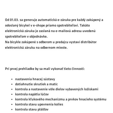
Od 01.03. sa generuje automatická e-záruka pre každý zakúpený a
odoslaný bicykel v e-shope priamo spotrebiteľovi. Takáto
elektronická záruka je zaslaná na e-mailovú adresu uvedenú
spotrebiteľom v objednávke.
Na bicykle zakúpené s odberom u predajcu vystaví distribútor
elektronickú záruku na odbernom mieste.
Pri prvej prehliadke by sa mali vykonať tieto činnosti:
nastavenia hnacej sústavy
dotiahnutie skrutiek a matíc
kontrola a nastavenie vôle dielov vybavených ložiskami
kontrola napätia lúčov
kontrola kľukového mechanizmu a prvkov hnacieho systému
kontrola stavu upevnenia kolies
kontrola stavu plášťov