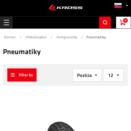
0
Domov
Príslušenstvo
Komponenty
Pneumatiky
Pneumatiky
Filter by