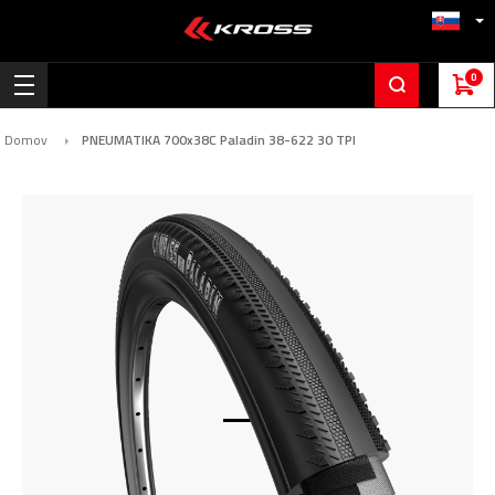
0
Domov
PNEUMATIKA 700x38C Paladin 38-622 30 TPI
Preskočiť
na
koniec
galérie
obrázkov