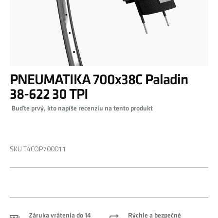
Preskočiť
PNEUMATIKA 700x38C Paladin
na
začiatok
38-622 30 TPI
galérie
Buďte prvý, kto napíše recenziu na tento produkt
obrázkov
0,00 €
SKU
T4COP700011
Záruka vrátenia do 14
Rýchle a bezpečné