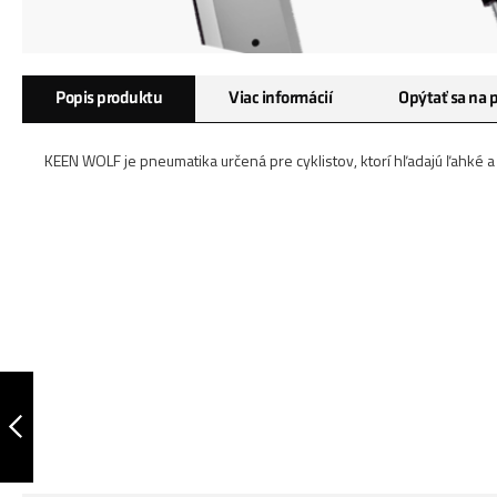
Preskočiť
Popis produktu
Viac informácií
Opýtať sa na 
na
začiatok
galérie
KEEN WOLF je pneumatika určená pre cyklistov, ktorí hľadajú ľahké
obrázkov
PNEUMATIKA
29X2.00 BILLY GOAT
50-622 30 TPI
PREDCHÁDZAJÚCA