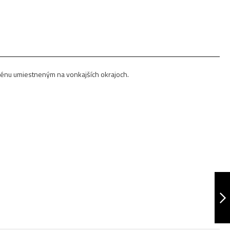
ezénu umiestneným na vonkajších okrajoch.
PNEUMATIKA
26X2.25 JUMPING
HARE 57-559 30 TPI
NASLEDUJÚCA