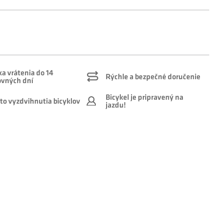
a vrátenia do 14
Rýchle a bezpečné doručenie
ovných dní
Bicykel je pripravený na
to vyzdvihnutia bicyklov
jazdu!