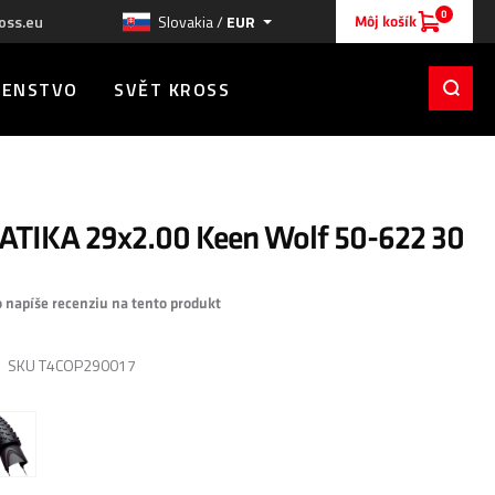
0
oss.eu
Slovakia /
EUR
Môj košík
ŠENSTVO
SVĚT KROSS
TIKA 29x2.00 Keen Wolf 50-622 30
o napíše recenziu na tento produkt
SKU
T4COP290017