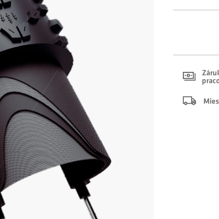
Záruk
prac
Mies