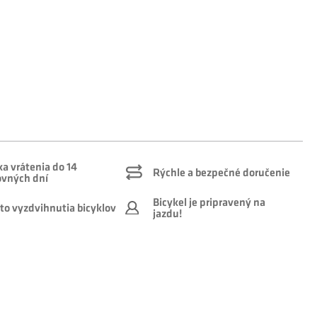
a vrátenia do 14
Rýchle a bezpečné doručenie
ovných dní
Bicykel je pripravený na
to vyzdvihnutia bicyklov
jazdu!