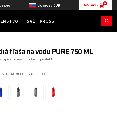
0
oss.eu
Slovakia /
EUR
Môj košík
ŠENSTVO
SVĚT KROSS
ická fľaša na vodu PURE 750 ML
o napíše recenziu na tento produkt
SKU
T4CBI000082TR-9000