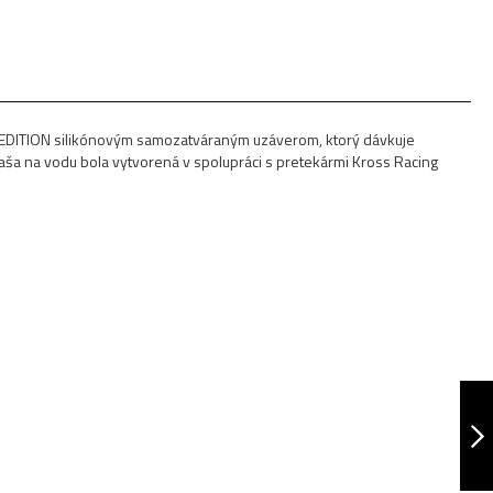
TEAM EDITION silikónovým samozatváraným uzáverom, ktorý dávkuje
Fľaša na vodu bola vytvorená v spolupráci s pretekármi Kross Racing
CYKLISTICKÁ FĽAŠA
NA VODU PURE 500
ML
NASLEDUJÚCA