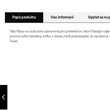
Preskočiť
Popis produktu
Viac informácií
Opýtať sa na 
na
začiatok
galérie
Táto fľaša na vodu bola vytvorená pre pretekárov, ktorí hľadajú naj
obrázkov
presne toľko tekutiny, koľko v danej chvíli potrebujete. Je vyrobený
Team.
CYKLISTICKÁ FĽAŠA
NA VODU PURE 750
ML
PREDCHÁDZAJÚCA