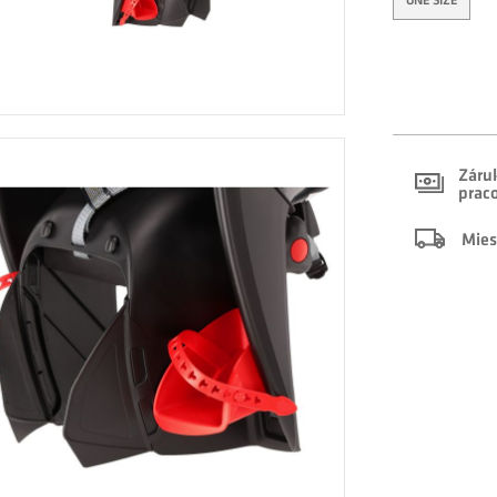
ONE SIZE
Záruk
prac
Mies