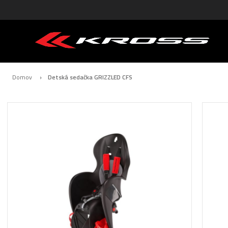
Domov
Detská sedačka GRIZZLED CFS
Preskočiť
na
koniec
galérie
obrázkov