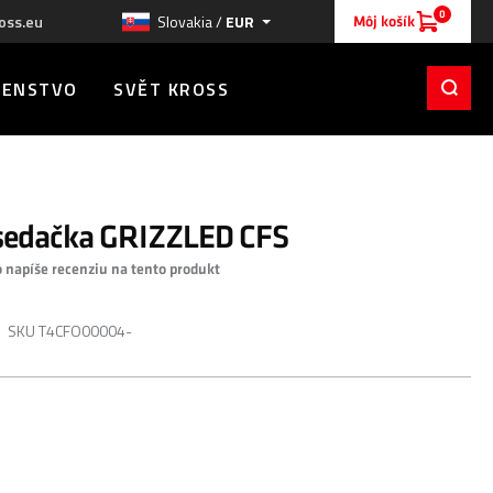
0
oss.eu
Slovakia /
EUR
Môj košík
ŠENSTVO
SVĚT KROSS
sedačka GRIZZLED CFS
o napíše recenziu na tento produkt
SKU
T4CFO00004-