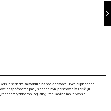
DETSKÁ SEDAČKA
FRAACH
NASLEDUJÚCA
mi. Detská sedačka sa montuje na nosič pomocou rýchloupínacieho
bodové bezpečnostné pásy s pohodlným polstrovaním zaručujú
robená z rýchloschnúcej látky, ktorú možno ľahko vyprať.