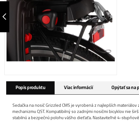
DETSKÁ SEDAČKA
GUPPY RS
PREDCHÁDZAJÚCA
Preskočiť
Popis produktu
Viac informácií
Opýtať sa na 
na
začiatok
galérie
Sedačka na nosič Grizzled CMS je vyrobená z najlepších materiálov 
obrázkov
mechanizmu QST. Kompatibilný so zadnými nosičmi bicyklov nie šir
stabilnú a bezpečnú polohu vášho dieťaťa. Nastaviteľné 4-stupňové