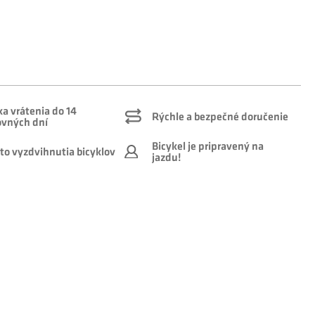
a vrátenia do 14
Rýchle a bezpečné doručenie
ovných dní
Bicykel je pripravený na
to vyzdvihnutia bicyklov
jazdu!