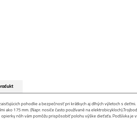
produkt
zaisťujúcich pohodlie a bezpečnosť pri krátkych aj dlhých výletoch s deť
šími ako 175 mm. (Napr. nosiče často používané na elektrobicykloch).Troj
 opierky nôh vám pomôžu prispôsobiť polohu výške dieťaťa. Podšívka je vy