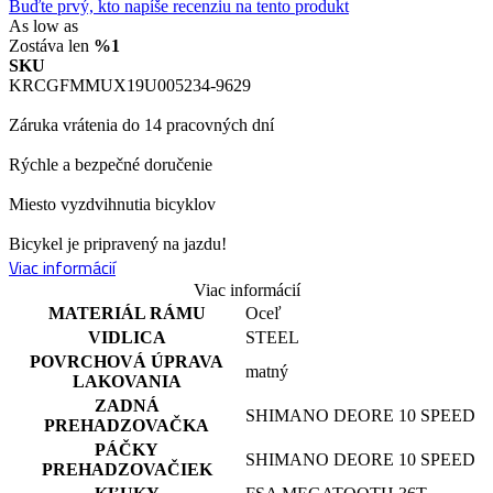
Buďte prvý, kto napíše recenziu na tento produkt
As low as
0,00 €
Zostáva len
%1
SKU
KRCGFMMUX19U005234-9629
Záruka vrátenia do 14 pracovných dní
Rýchle a bezpečné doručenie
Miesto vyzdvihnutia bicyklov
Bicykel je pripravený na jazdu!
Viac informácií
Viac informácií
MATERIÁL RÁMU
Oceľ
VIDLICA
STEEL
POVRCHOVÁ ÚPRAVA
matný
LAKOVANIA
ZADNÁ
SHIMANO DEORE 10 SPEED
PREHADZOVAČKA
PÁČKY
SHIMANO DEORE 10 SPEED
PREHADZOVAČIEK