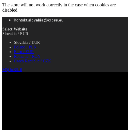
The store will not work correctly in the case when cookies are
disabled.
Kontakt:
slovakia@kross.eu
Select Website
Slovakia /
EUR
Slovakia / EUR
Poland / PLN
Euro / EUR
Romania / RON
Czech Republic / CZK
Môj košík
0
Navigation