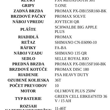
KĽUKY
FSA MEGATOOTH 36T
GRIPY
T-ONE
ZADNÁ BRZDA
PROMAX PX-DB15SR160-BK
BRZDOVÉ PÁČKY
PROMAX SOLVE
NÁBOJ VPREDU
JOYTECH QR
SCHWALBE BIG APPLE
PLÁŠTE
PLUS
RIADIDLÁ
PROMAX
REŤAZ
SHIMANO CN-E6090-10
RÁFIKY
FA-BA
NÁBOJ VZADU
SHIMANO 135 QR
SEDLO
SELLE ROYAL RIO
PREDNÁ BRZDA
PROMAX PX-DB15SF160-BK
BRZDOVÉ KOTÚČE
PROMAX DISC 180
RIADENIE
FSA HEAVY DUTY
OZUBENÉ KOLIESKA
36T
POČET PREVODOV
10
MOTOR
OLI MOVE PLUS 250W
GREEN CELL EBKE47STD 36
TYP BATERIE
V / 15 AH
ROZSAH
11-46T