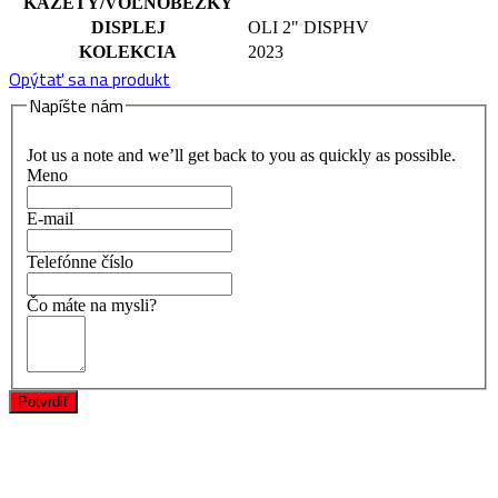
KAZETY/VOĽNOBEŽKY
DISPLEJ
OLI 2" DISPHV
KOLEKCIA
2023
Opýtať sa na produkt
Napíšte nám
Jot us a note and we’ll get back to you as quickly as possible.
Meno
E-mail
Telefónne číslo
Čo máte na mysli?
Potvrdiť