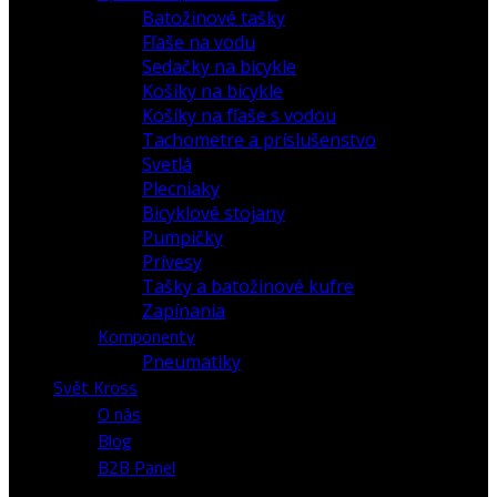
Batožinové tašky
Fľaše na vodu
Sedačky na bicykle
Košíky na bicykle
Košíky na fľaše s vodou
Tachometre a príslušenstvo
Svetlá
Plecniaky
Bicyklové stojany
Pumpičky
Prívesy
Tašky a batožinové kufre
Zapínania
Komponenty
Pneumatiky
Svět Kross
O nás
Blog
B2B Panel