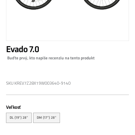
Preskočiť
Evado 7.0
na
začiatok
Buďte prvý, kto napíše recenziu na tento produkt
galérie
obrázkov
0,00 €
SKU
KREV7Z28X19W003640-9140
Veľkosť
DL (19") 28"
DM (17") 28"