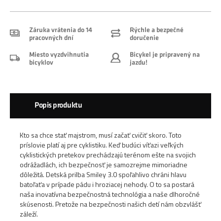
Záruka vrátenia do 14
Rýchle a bezpečné
pracovných dní
doručenie
Miesto vyzdvihnutia
Bicykel je pripravený na
bicyklov
jazdu!
Popis produktu
Kto sa chce stať majstrom, musí začať cvičiť skoro. Toto
príslovie platí aj pre cyklistiku. Keď budúci víťazi veľkých
cyklistických pretekov prechádzajú terénom ešte na svojich
odrážadlách, ich bezpečnosť je samozrejme mimoriadne
dôležitá. Detská prilba Smiley 3.0 spoľahlivo chráni hlavu
batoľaťa v prípade pádu i hroziacej nehody. O to sa postará
naša inovatívna bezpečnostná technológia a naše dlhoročné
skúsenosti. Pretože na bezpečnosti našich detí nám obzvlášť
záleží.