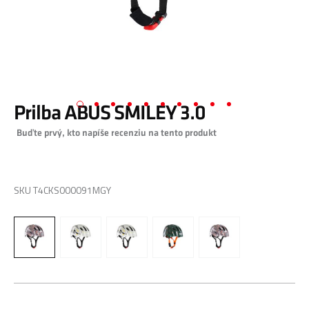
Prilba ABUS SMILEY 3.0
Preskočiť
Buďte prvý, kto napíše recenziu na tento produkt
na
začiatok
galérie
0,00 €
obrázkov
SKU
T4CKS000091MGY