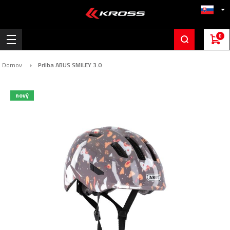
0
Domov
Prilba ABUS SMILEY 3.0
Preskočiť
nový
na
koniec
galérie
obrázkov