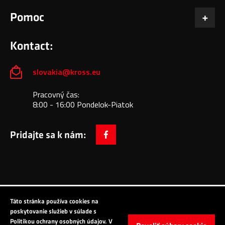
Pomoc
Kontact:
slovakia@kross.eu
Pracovný čas:
8:00 - 16:00 Pondelok-Piatok
Pridajte sa k nám:
facebook
Táto stránka používa cookies na
Copyright © 2024 All Rights Reserved: KROSS S.A.
poskytovanie služieb v súlade s
Politikou ochrany osobných údajov. V