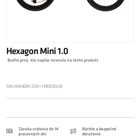
Preskočiť
Hexagon Mini 1.0
na
začiatok
Buďte prvý, kto napíše recenziu na tento produkt
galérie
obrázkov
1 199,00 €
SKU
KRHEM120X11M003558
Záruka vrátenia do 14
Rýchle a bezpečné
pracovných dní
doručenie