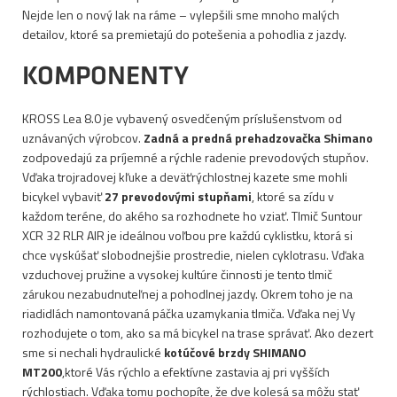
Nejde len o nový lak na ráme – vylepšili sme mnoho malých
detailov, ktoré sa premietajú do potešenia a pohodlia z jazdy.
KOMPONENTY
KROSS Lea 8.0 je vybavený osvedčeným príslušenstvom od
uznávaných výrobcov.
Zadná a predná prehadzovačka Shimano
zodpovedajú za príjemné a rýchle radenie prevodových stupňov.
Vďaka trojradovej kľuke a deväťrýchlostnej kazete sme mohli
bicykel vybaviť
27 prevodovými stupňami
, ktoré sa zídu v
každom teréne, do akého sa rozhodnete ho vziať. Tlmič Suntour
XCR 32 RLR AIR je ideálnou voľbou pre každú cyklistku, ktorá si
chce vyskúšať slobodnejšie prostredie, nielen cyklotrasu. Vďaka
vzduchovej pružine a vysokej kultúre činnosti je tento tlmič
zárukou nezabudnuteľnej a pohodlnej jazdy. Okrem toho je na
riadidlách namontovaná páčka uzamykania tlmiča. Vďaka nej Vy
rozhodujete o tom, ako sa má bicykel na trase správať. Ako dezert
sme si nechali hydraulické
kotúčové brzdy SHIMANO
MT200
,ktoré Vás rýchlo a efektívne zastavia aj pri vyšších
rýchlostiach. Vďaka tomu pochopíte, že dve kolesá sa môžu stať