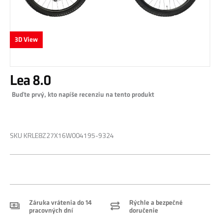
3D View
Preskočiť
Lea 8.0
na
začiatok
Buďte prvý, kto napíše recenziu na tento produkt
galérie
obrázkov
0,00 €
SKU
KRLE8Z27X16W004195-9324
Záruka vrátenia do 14
Rýchle a bezpečné
pracovných dní
doručenie