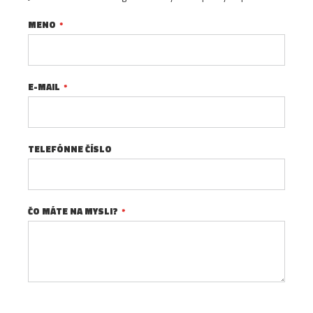
MENO
E-MAIL
TELEFÓNNE ČÍSLO
ČO MÁTE NA MYSLI?