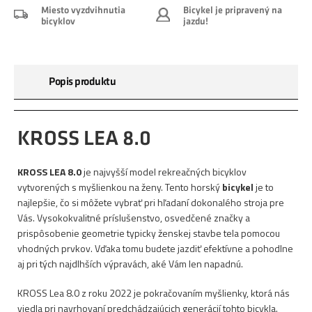
Miesto vyzdvihnutia
Bicykel je pripravený na
bicyklov
jazdu!
Popis produktu
KROSS LEA 8.0
KROSS LEA 8.0
je najvyšší model rekreačných bicyklov
vytvorených s myšlienkou na ženy. Tento horský
bicykel
je to
najlepšie, čo si môžete vybrať pri hľadaní dokonalého stroja pre
Vás. Vysokokvalitné príslušenstvo, osvedčené značky a
prispôsobenie geometrie typicky ženskej stavbe tela pomocou
vhodných prvkov. Vďaka tomu budete jazdiť efektívne a pohodlne
aj pri tých najdlhších výpravách, aké Vám len napadnú.
KROSS Lea 8.0 z roku 2022 je pokračovaním myšlienky, ktorá nás
viedla pri navrhovaní predchádzajúcich generácií tohto bicykla.