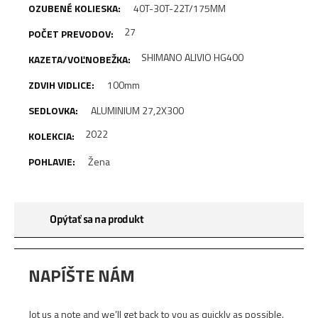
40T-30T-22T/175MM
27
SHIMANO ALIVIO HG400
100mm
ALUMINIUM 27,2X300
2022
Žena
Opýtať sa na produkt
NAPÍŠTE NÁM
Jot us a note and we’ll get back to you as quickly as possible.