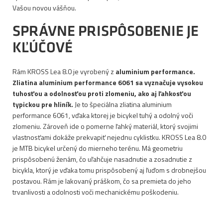
Vašou novou vášňou.
SPRÁVNE PRISPÔSOBENIE JE
KĽÚČOVÉ
Rám KROSS Lea 8.0 je vyrobený z
aluminium performance.
Zliatina aluminium performance 6061 sa vyznačuje vysokou
tuhosťou a odolnosťou proti zlomeniu, ako aj ľahkosťou
typickou pre hliník.
Je to špeciálna zliatina aluminium
performance 6061, vďaka ktorej je bicykel tuhý a odolný voči
zlomeniu. Zároveň ide o pomerne ľahký materiál, ktorý svojimi
vlastnosťami dokáže prekvapiť nejednu cyklistku. KROSS Lea 8.0
je MTB bicykel určený do mierneho terénu. Má geometriu
prispôsobenú ženám, čo uľahčuje nasadnutie a zosadnutie z
bicykla, ktorý je vďaka tomu prispôsobený aj ľuďom s drobnejšou
postavou. Rám je lakovaný práškom, čo sa premieta do jeho
trvanlivosti a odolnosti voči mechanickému poškodeniu.