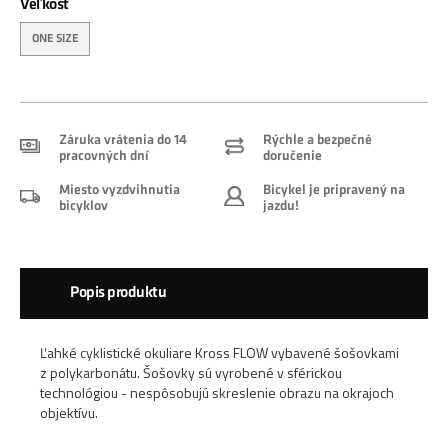
Veľkosť
ONE SIZE
Záruka vrátenia do 14
Rýchle a bezpečné
pracovných dní
doručenie
Miesto vyzdvihnutia
Bicykel je pripravený na
bicyklov
jazdu!
Popis produktu
Ľahké cyklistické okuliare Kross FLOW vybavené šošovkami
z polykarbonátu. Šošovky sú vyrobené v sférickou
technológiou - nespôsobujú skreslenie obrazu na okrajoch
objektívu.