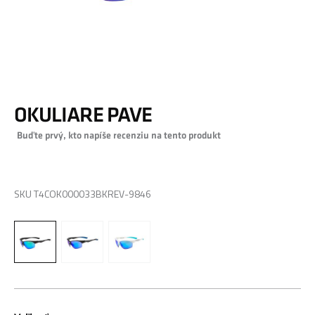
Preskočiť
OKULIARE PAVE
na
začiatok
Buďte prvý, kto napíše recenziu na tento produkt
galérie
obrázkov
0,00 €
SKU
T4COK000033BKREV-9846