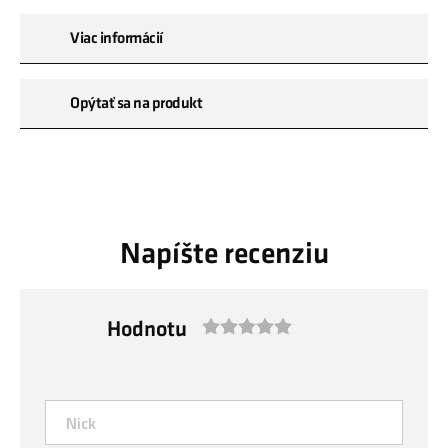
Viac informácií
Opýtať sa na produkt
Napíšte recenziu
Hodnotu
1
2
3
4
5
star
stars
stars
stars
stars