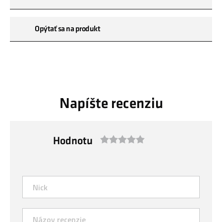
Opýtať sa na produkt
Napíšte recenziu
Hodnotu
1
2
3
4
5
star
stars
stars
stars
stars