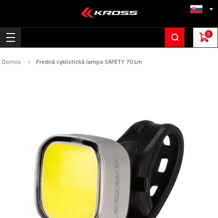
0
Domov
Predná cyklistická lampa SAFETY 70 Lm
Preskočiť
na
koniec
galérie
obrázkov