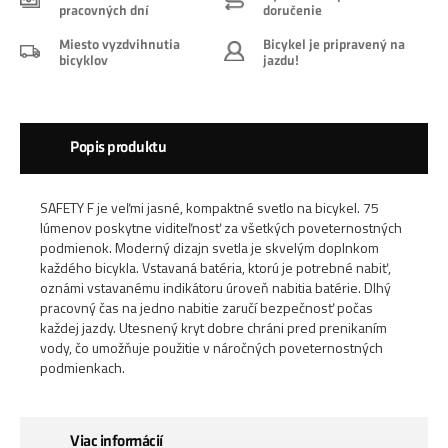
pracovných dní
doručenie
Miesto vyzdvihnutia
Bicykel je pripravený na
bicyklov
jazdu!
Popis produktu
SAFETY F je veľmi jasné, kompaktné svetlo na bicykel. 75
lúmenov poskytne viditeľnosť za všetkých poveternostných
podmienok. Moderný dizajn svetla je skvelým doplnkom
každého bicykla. Vstavaná batéria, ktorú je potrebné nabiť,
oznámi vstavanému indikátoru úroveň nabitia batérie. Dlhý
pracovný čas na jedno nabitie zaručí bezpečnosť počas
každej jazdy. Utesnený kryt dobre chráni pred prenikaním
vody, čo umožňuje použitie v náročných poveternostných
podmienkach.
Viac informácií