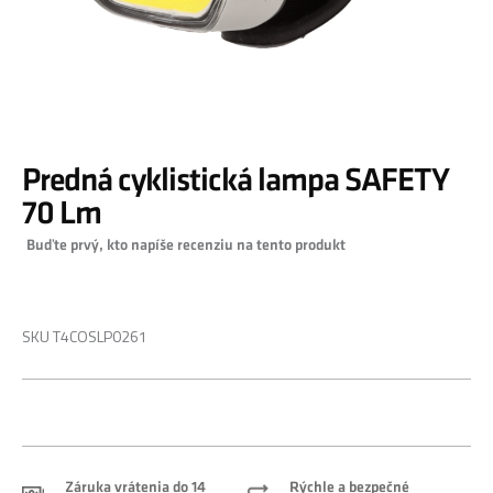
Preskočiť
Predná cyklistická lampa SAFETY
na
začiatok
70 Lm
galérie
Buďte prvý, kto napíše recenziu na tento produkt
obrázkov
0,00 €
SKU
T4COSLP0261
Záruka vrátenia do 14
Rýchle a bezpečné