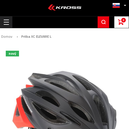
0
Domov
Prilba XC ELEVARE L
Preskočiť
nový
na
koniec
galérie
obrázkov