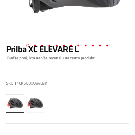
Prilba XC ELEVARE L
Preskočiť
Buďte prvý, kto napíše recenziu na tento produkt
na
začiatok
galérie
0,00 €
obrázkov
SKU
T4CKS000084LBK