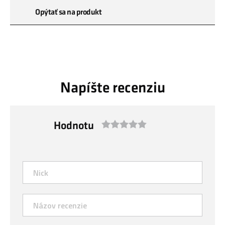
Opýtať sa na produkt
Napíšte recenziu
Hodnotu
1
2
3
4
5
star
stars
stars
stars
stars