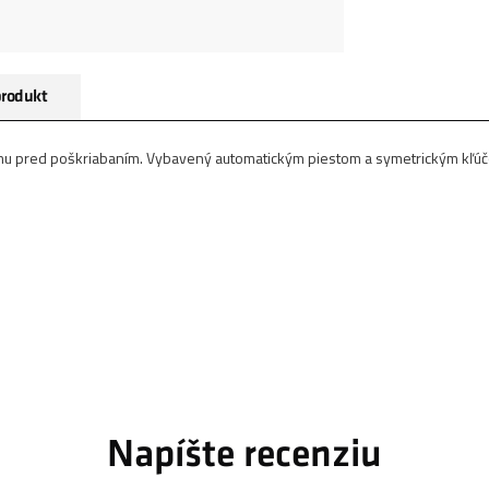
produkt
mu pred poškriabaním. Vybavený automatickým piestom a symetrickým kľú
Napíšte recenziu