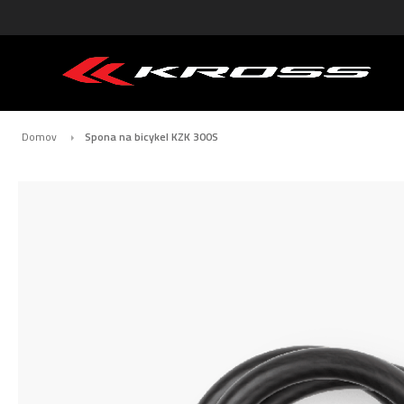
Domov
Spona na bicykel KZK 300S
Preskočiť
na
koniec
galérie
obrázkov