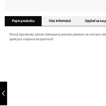
Preskočiť
Popis produktu
Viac informácií
Opýtať sa na 
na
začiatok
galérie
Pevný špirálovitý zámok obklopený jemným plastom na ochranu rá
obrázkov
úplet pre zvýšenú bezpečnosť.
SPONA NA BICYKEL
ULTIMATE 420
PREDCHÁDZAJÚCA