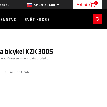
0
oss.eu
Slovakia /
EUR
Môj košík
ŠENSTVO
SVĚT KROSS
a bicykel KZK 300S
o napíše recenziu na tento produkt
SKU
T4CZP000244