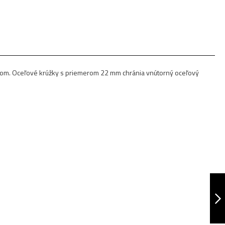
čom. Oceľové krúžky s priemerom 22 mm chránia vnútorný oceľový
SPONA NA BICYKEL
IONUS 6800
NASLEDUJÚCA