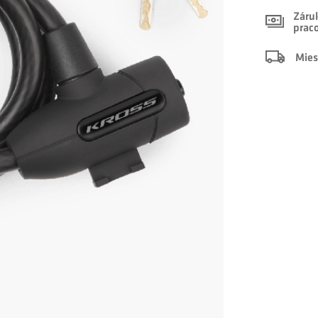
Záruk
prac
Mies