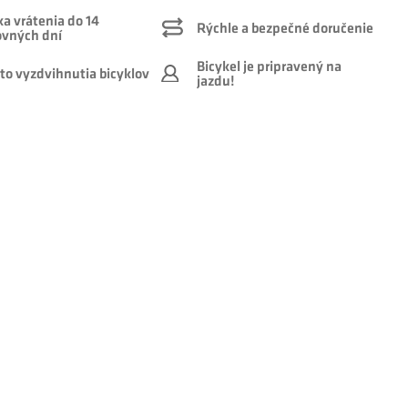
a vrátenia do 14
Rýchle a bezpečné doručenie
ovných dní
Bicykel je pripravený na
to vyzdvihnutia bicyklov
jazdu!