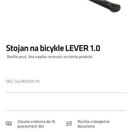
Preskočiť
Stojan na bicykle LEVER 1.0
na
začiatok
Buďte prvý, kto napíše recenziu na tento produkt
galérie
obrázkov
0,00 €
SKU
T4CPK000179
Záruka vrátenia do 14
Rýchle a bezpečné
pracovných dní
doručenie