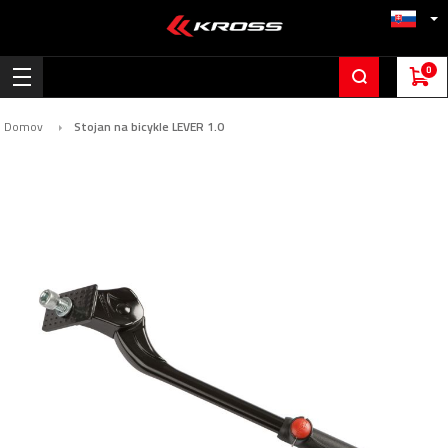
0
Domov
Stojan na bicykle LEVER 1.0
Preskočiť
na
koniec
galérie
obrázkov