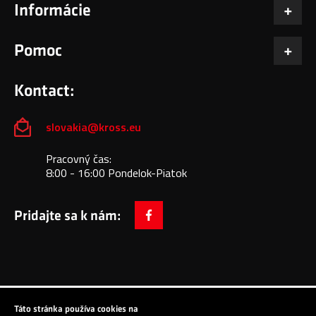
Informácie
Pomoc
Kontact:
slovakia@kross.eu
Pracovný čas:
8:00 - 16:00 Pondelok-Piatok
Pridajte sa k nám:
facebook
Táto stránka používa cookies na
Copyright © 2024 All Rights Reserved: KROSS S.A.