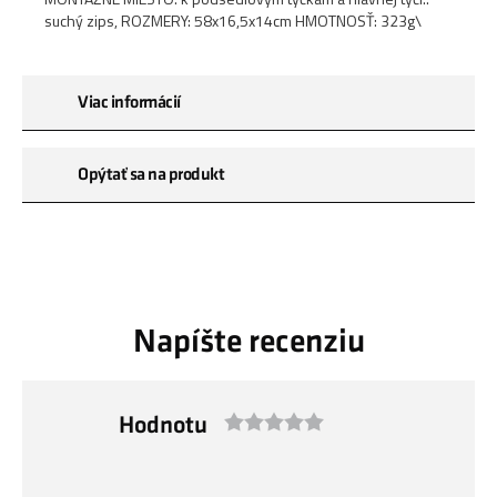
suchý zips, ROZMERY: 58x16,5x14cm HMOTNOSŤ: 323g\
Viac informácií
Opýtať sa na produkt
Napíšte recenziu
Hodnotu
1
2
3
4
5
star
stars
stars
stars
stars