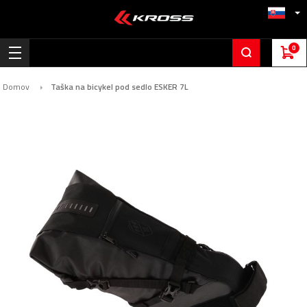
0
Domov
Taška na bicykel pod sedlo ESKER 7L
Preskočiť
na
koniec
galérie
obrázkov