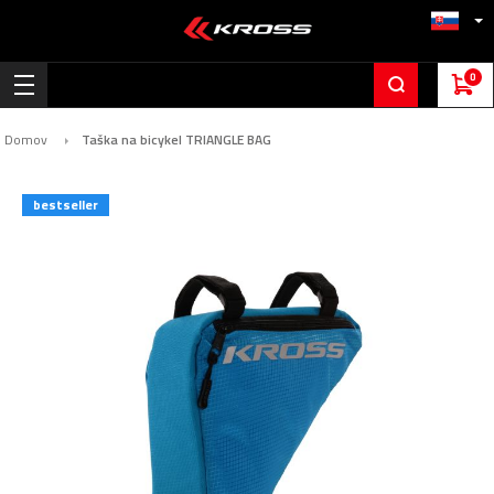
0
Domov
Taška na bicykel TRIANGLE BAG
Preskočiť
bestseller
na
koniec
galérie
obrázkov