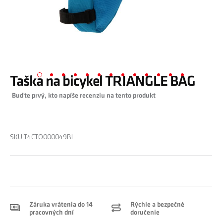
Taška na bicykel TRIANGLE BAG
Preskočiť
Buďte prvý, kto napíše recenziu na tento produkt
na
začiatok
galérie
0,00 €
obrázkov
SKU
T4CTO000049BL
Záruka vrátenia do 14
Rýchle a bezpečné
pracovných dní
doručenie