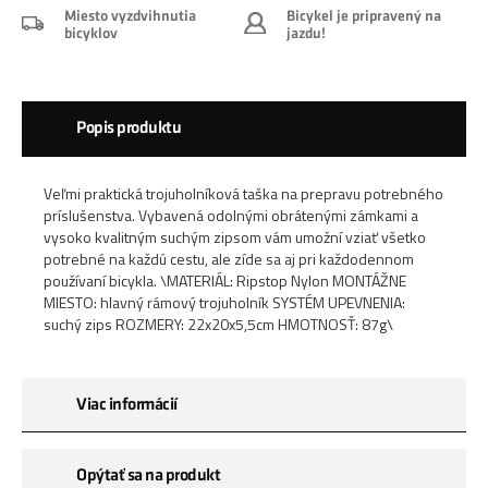
Miesto vyzdvihnutia
Bicykel je pripravený na
bicyklov
jazdu!
Popis produktu
Veľmi praktická trojuholníková taška na prepravu potrebného
príslušenstva. Vybavená odolnými obrátenými zámkami a
vysoko kvalitným suchým zipsom vám umožní vziať všetko
potrebné na každú cestu, ale zíde sa aj pri každodennom
používaní bicykla. \MATERIÁL: Ripstop Nylon MONTÁŽNE
MIESTO: hlavný rámový trojuholník SYSTÉM UPEVNENIA:
suchý zips ROZMERY: 22x20x5,5cm HMOTNOSŤ: 87g\
Viac informácií
Opýtať sa na produkt