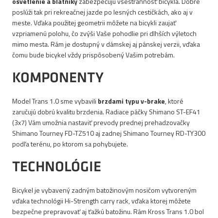
osvetlenie a blatníky
zabezpečujú všestrannosť bicykla. Dobre
poslúži tak pri rekreačnej jazde po lesných cestičkách, ako aj v
meste. Vďaka použitej geometrii môžete na bicykli zaujať
vzpriamenú polohu, čo zvýši Vaše pohodlie pri dlhších výletoch
mimo mesta. Rám je dostupný v dámskej aj pánskej verzii, vďaka
čomu bude bicykel vždy prispôsobený Vašim potrebám.
KOMPONENTY
Model Trans 1.0 sme vybavili
brzdami typu v-brake
, ktoré
zaručujú dobrú kvalitu brzdenia. Radiace páčky Shimano ST-EF41
(3x7) Vám umožnia nastaviť prevody prednej prehadzovačky
Shimano Tourney FD-TZ510 aj zadnej Shimano Tourney RD-TY300
podľa terénu, po ktorom sa pohybujete.
TECHNOLÓGIE
Bicykel je vybavený zadným batožinovým nosičom vytvoreným
vďaka technológii Hi-Strength carry rack, vďaka ktorej môžete
bezpečne prepravovať aj ťažkú batožinu. Rám Kross Trans 1.0 bol