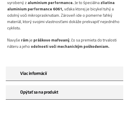
vyrobený z
aluminium performance
.
Je to špeciálna
zliatina
aluminium performance 6061,
vďaka ktorej je bicykel tuhý a
odolný voči mikroprasknutiam. Zároveň ide o pomerne ľahký
materiál, ktorý svojimi vlastnosťami dokáže prekvapiť nejedného
cyklistu.
Navyše
rám
je
práškovo maľovaný
, čo sa premieta do trvalosti
náteru a jeho
odolnosti voči mechanickým poškodeniam.
Viac informácií
Opýtať sa na produkt