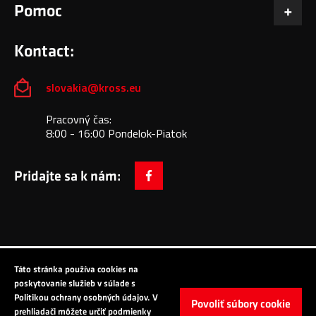
Pomoc
Kontact:
slovakia@kross.eu
Pracovný čas:
8:00 - 16:00 Pondelok-Piatok
Pridajte sa k nám:
facebook
Táto stránka používa cookies na
Copyright © 2024 All Rights Reserved: KROSS S.A.
poskytovanie služieb v súlade s
Politikou ochrany osobných údajov. V
Povoliť súbory cookie
prehliadači môžete určiť podmienky