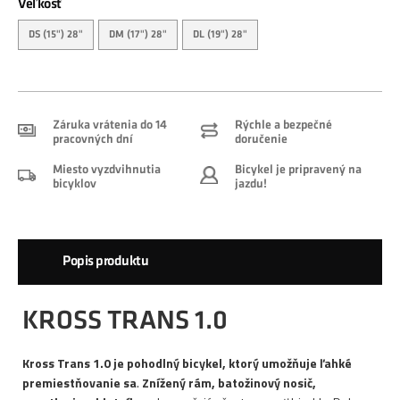
Veľkosť
DS (15") 28"
DM (17") 28"
DL (19") 28"
Záruka vrátenia do 14
Rýchle a bezpečné
pracovných dní
doručenie
Miesto vyzdvihnutia
Bicykel je pripravený na
bicyklov
jazdu!
Popis produktu
KROSS TRANS 1.0
Kross Trans 1.0 je pohodlný bicykel, ktorý umožňuje ľahké
premiestňovanie sa
.
Znížený rám, batožinový nosič,