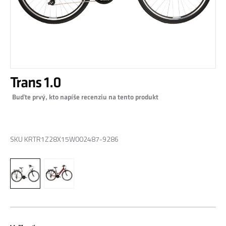
Preskočiť
Trans 1.0
na
začiatok
Buďte prvý, kto napíše recenziu na tento produkt
galérie
obrázkov
0,00 €
SKU
KRTR1Z28X15W002487-9286