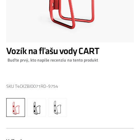
Preskočiť
Vozík na fľašu vody CART
na
začiatok
Buďte prvý, kto napíše recenziu na tento produkt
galérie
obrázkov
0,00 €
SKU
T4CKZBI0071RD-9754