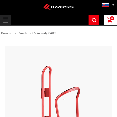
0
Domov
Vozík na fľašu vody CART
Preskočiť
na
koniec
galérie
obrázkov