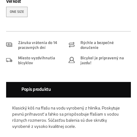
Veľkosť
ONE SIZE
Záruka vrátenia do 14
Rýchle a bezpečné
pracovných dní
doručenie
Miesto vyzdvihnutia
Bicykel je pripravený na
bicyklov
jazdu!
Popis produktu
Klasický kôš na fľašu na vodu vyrobený z hliníka. Poskytuje
pevnú priľnavosť a ľahko sa prispôsobuje fľašiam s vodou
rôznych rozmerov. Súčasťou balenia sú dve skrutky
vyrobené z vysoko kvalitnej ocele.