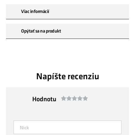
Viac informácií
Opýtať sa na produkt
Napíšte recenziu
Hodnotu
1
2
3
4
5
star
stars
stars
stars
stars