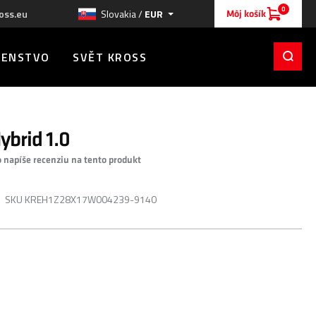
0
oss.eu
Slovakia /
EUR
Môj košík
ŠENSTVO
SVĚT KROSS
ybrid 1.0
o napíše recenziu na tento produkt
SKU
KREH1Z28X17W004239-9140