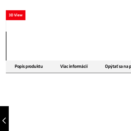
3D View
Preskočiť
Popis produktu
Viac informácií
Opýtať sa na 
na
začiatok
galérie
obrázkov
EVADO 2.0