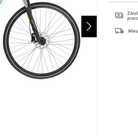
Záruk
prac
Mies