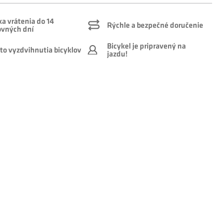
a vrátenia do 14
Rýchle a bezpečné doručenie
ovných dní
Bicykel je pripravený na
to vyzdvihnutia bicyklov
jazdu!