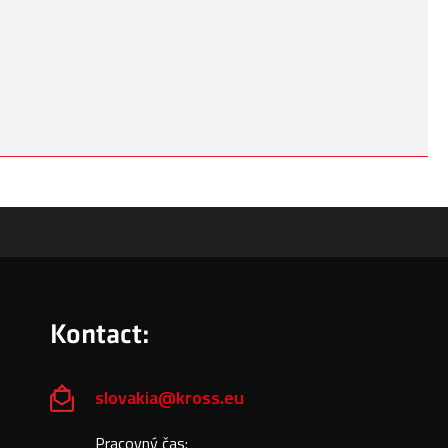
Kontact:
slovakia@kross.eu
Pracovný čas: