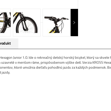
produkt
gon Junior 1.0. Ide o rekreačný detský horský bicykel, ktorý sa skvele h
h uzavreté v menšom ráme, prispôsobenom výške detí. Verzia KROSS Hexag
ponentov, ktoré umožnia dieťaťu pohodlnú jazdu za každých podmienok. Bi
 jazdy.