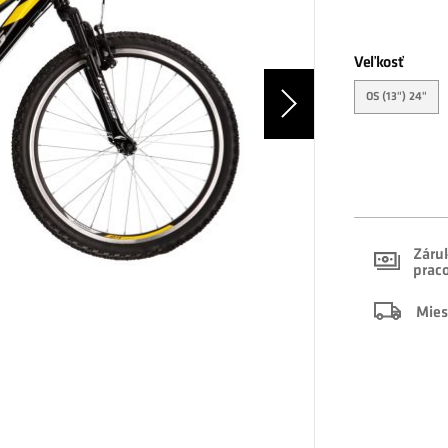
Veľkosť
OS (13") 24"
Záruk
prac
Mies