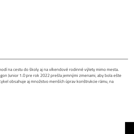
odí na cestu do školy aj na víkendové rodinné výlety mimo mesta.
on Junior 1.0 pre rok 2022 prešla jemnými zmenami, aby bola ešte
cykel obsahuje aj množstvo menších úprav konštrukcie rámu, na
HEXAGON JR 1.0