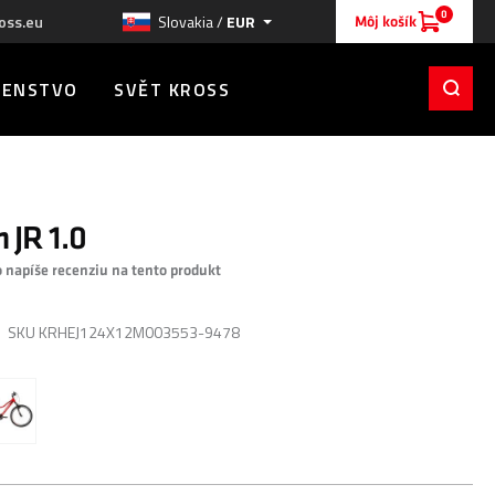
0
oss.eu
Slovakia /
EUR
Môj košík
ŠENSTVO
SVĚT KROSS
 JR 1.0
o napíše recenziu na tento produkt
SKU
KRHEJ124X12M003553-9478