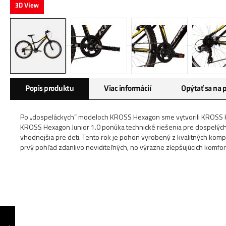
3D View
Preskočiť
Popis produktu
Viac informácií
Opýtať sa na 
na
začiatok
galérie
Po „dospeláckych” modeloch KROSS Hexagon sme vytvorili KROSS Hexa
obrázkov
KROSS Hexagon Junior 1.0 ponúka technické riešenia pre dospelýc
vhodnejšia pre deti. Tento rok je pohon vyrobený z kvalitných kom
prvý pohľad zdanlivo neviditeľných, no výrazne zlepšujúcich komfort
LEA JR 1.0