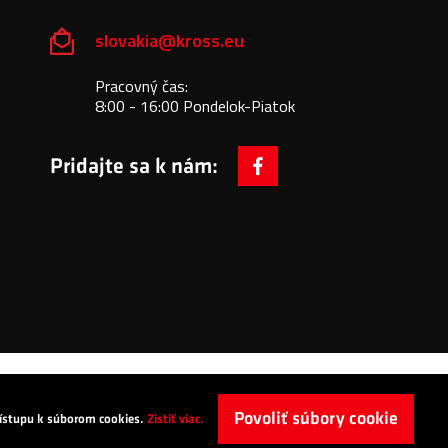
slovakia@kross.eu
Pracovný čas:
8:00 - 16:00 Pondelok-Piatok
Pridajte sa k nám:
facebook
Povoliť súbory cookie
prístupu k súborom cookies.
Zistiť viac.