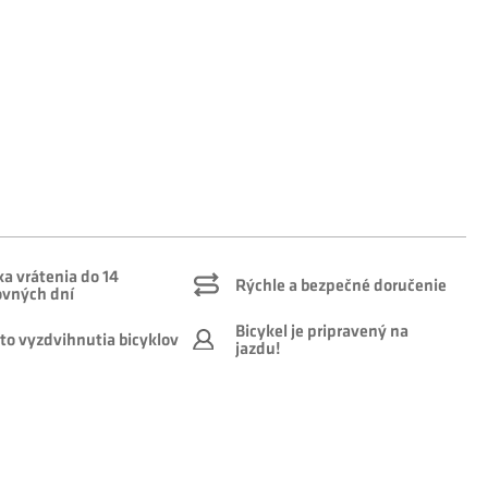
a vrátenia do 14
Rýchle a bezpečné doručenie
ovných dní
Bicykel je pripravený na
to vyzdvihnutia bicyklov
jazdu!