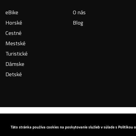
eBike
O nás
Horské
Blog
Cestné
Mestské
Turistické
Dámske
Detské
Copyright © 2024 All Rights Reserved: KROSS S.A.
Táto stránka používa cookies na poskytovanie služieb v súlade s Politikou