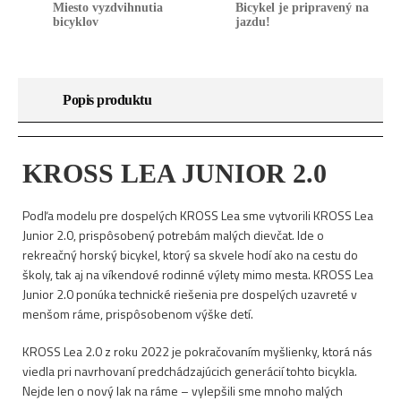
Miesto vyzdvihnutia
Bicykel je pripravený na
bicyklov
jazdu!
Popis produktu
KROSS LEA JUNIOR 2.0
Podľa modelu pre dospelých KROSS Lea sme vytvorili KROSS Lea
Junior 2.0, prispôsobený potrebám malých dievčat. Ide o
rekreačný horský bicykel, ktorý sa skvele hodí ako na cestu do
školy, tak aj na víkendové rodinné výlety mimo mesta. KROSS Lea
Junior 2.0 ponúka technické riešenia pre dospelých uzavreté v
menšom ráme, prispôsobenom výške detí.
KROSS Lea 2.0 z roku 2022 je pokračovaním myšlienky, ktorá nás
viedla pri navrhovaní predchádzajúcich generácií tohto bicykla.
Nejde len o nový lak na ráme – vylepšili sme mnoho malých