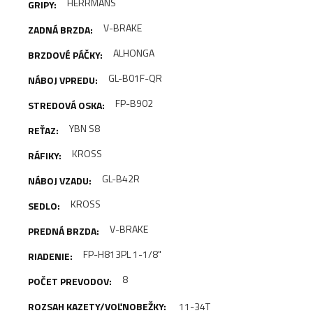
HERRMANS
V-BRAKE
ALHONGA
GL-B01F-QR
FP-B902
YBN S8
KROSS
GL-B42R
KROSS
V-BRAKE
FP-H813PL 1-1/8"
8
11-34T