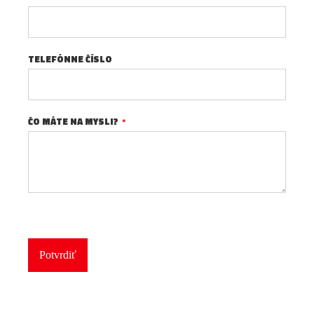
TELEFÓNNE ČÍSLO
ČO MÁTE NA MYSLI?
Potvrdiť