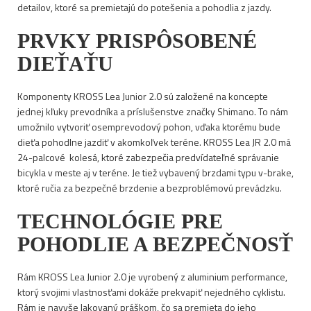
detailov, ktoré sa premietajú do potešenia a pohodlia z jazdy.
PRVKY PRISPÔSOBENÉ
DIEŤAŤU
Komponenty KROSS Lea Junior 2.0 sú založené na koncepte
jednej kľuky prevodníka a príslušenstve značky Shimano. To nám
umožnilo vytvoriť osemprevodový pohon, vďaka ktorému bude
dieťa pohodlne jazdiť v akomkoľvek teréne. KROSS Lea JR 2.0 má
24-palcové
kolesá, ktoré zabezpečia predvídateľné správanie
bicykla v meste aj v teréne. Je tiež vybavený brzdami typu v-brake,
ktoré ručia za bezpečné brzdenie a bezproblémovú prevádzku.
TECHNOLÓGIE PRE
POHODLIE A BEZPEČNOSŤ
Rám KROSS Lea Junior 2.0 je vyrobený z aluminium performance,
ktorý svojimi vlastnosťami dokáže prekvapiť nejedného cyklistu.
Rám je navyše lakovaný práškom, čo sa premieta do jeho