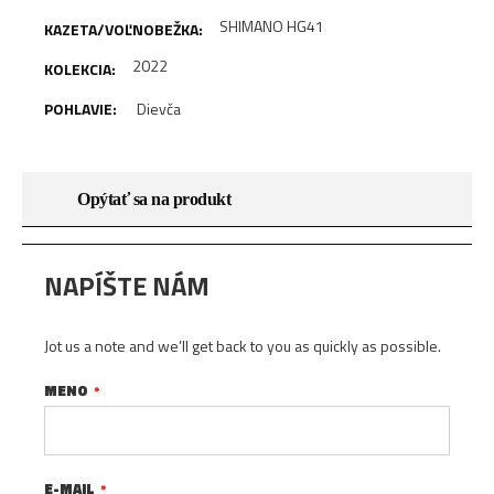
SHIMANO HG41
2022
Dievča
Opýtať sa na produkt
NAPÍŠTE NÁM
Jot us a note and we’ll get back to you as quickly as possible.
MENO
E-MAIL